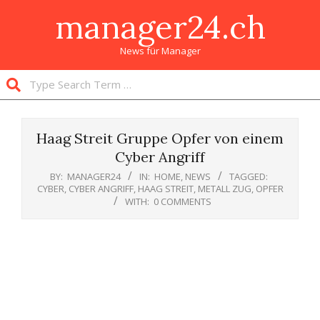
Skip
manager24.ch
to
content
News für Manager
Search
Primary
Navigation
Haag Streit Gruppe Opfer von einem
Menu
Cyber Angriff
BY:
MANAGER24
IN:
HOME
,
NEWS
TAGGED:
CYBER
,
CYBER ANGRIFF
,
HAAG STREIT
,
METALL ZUG
,
OPFER
WITH:
0 COMMENTS