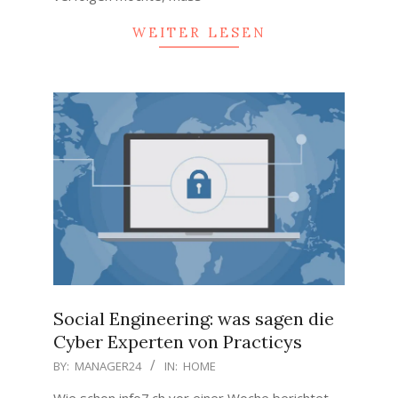
WEITER LESEN
Social Engineering: was sagen die
Cyber Experten von Practicys
2020-
BY:
MANAGER24
IN:
HOME
07-
Wie schon info7.ch vor einer Woche berichtet