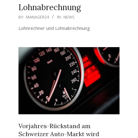
Lohnabrechnung
2023-
BY:
MANAGER24
IN:
NEWS
05-
Lohnrechner und Lohnabrechnung
01
Vorjahres-Rückstand am
Schweizer Auto-Markt wird