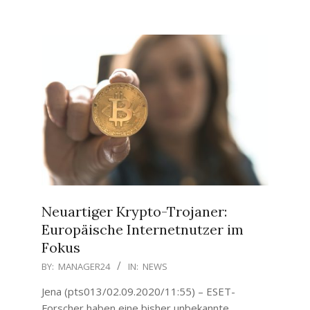
Neuartiger Krypto-Trojaner:
Europäische Internetnutzer im
Fokus
2020-
BY:
MANAGER24
IN:
NEWS
09-
Jena (pts013/02.09.2020/11:55) – ESET-
02
Forscher haben eine bisher unbekannte