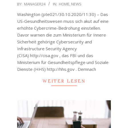
2020-
BY:
MANAGER24
IN:
HOME
,
NEWS
10-
Washington (pte021/30.10.2020/11:30) – Das
31
US-Gesundheitswesen muss sich akut auf eine
erhöhte Cybercrime-Bedrohung einstellen.
Davor warnen die zum Ministerium für Innere
Sicherheit gehörige Cybersecurity and
Infrastructure Security Agency
(CISA) http://cisa.gov , das FBI und das
Ministerium für Gesundheitspflege und Soziale
Dienste (HHS) http://hhs.gov . Demnach
WEITER LESEN