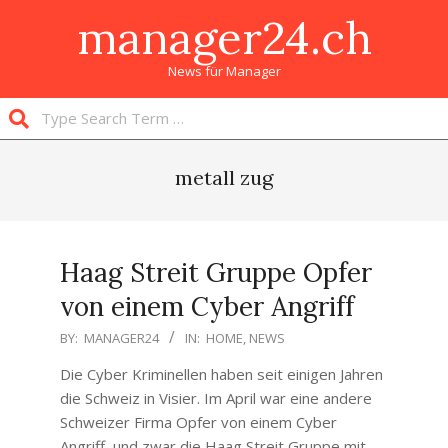
Skip
manager24.ch
to
content
News für Manager
Search
Primary
Navigation
metall zug
Menu
Haag Streit Gruppe Opfer
von einem Cyber Angriff
2020-
BY:
MANAGER24
IN:
HOME
,
NEWS
06-
Die Cyber Kriminellen haben seit einigen Jahren
18
die Schweiz in Visier. Im April war eine andere
Schweizer Firma Opfer von einem Cyber
Angriff, und zwar die Haag Streit Gruppe mit