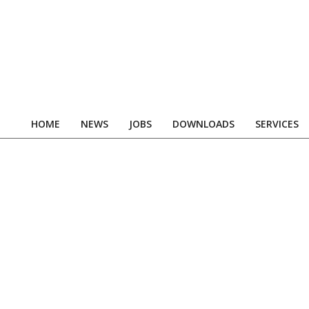
Skip
to
content
HOME
NEWS
JOBS
DOWNLOADS
SERVICES
Primary
Navigation
Menu