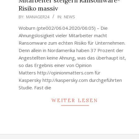
Mitarbeiter steigern Ransomware-
Risiko massiv
2020-
BY:
MANAGER24
IN:
NEWS
04-
Woburn (pte002/06.04.2020/06:05) – Die
20
Ahnungslosigkeit vieler Mitarbeiter macht
Ransomware zum echten Risiko für Unternehmen.
Denn allein in Nordamerika haben 37 Prozent der
Angestellten keine Ahnung, was das überhaupt ist,
so das Ergebnis einer von Opinion
Matters http://opinionmatters.com für
Kaspersky http://kaspersky.com durchgeführten
Studie. Fast die
WEITER LESEN