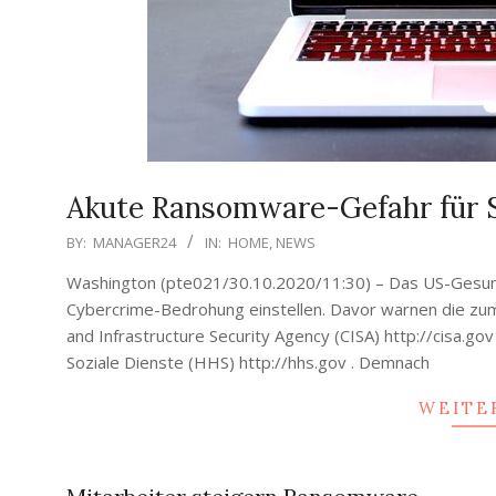
Akute Ransomware-Gefahr für S
2020-
BY:
MANAGER24
IN:
HOME
,
NEWS
10-
Washington (pte021/30.10.2020/11:30) – Das US-Gesund
31
Cybercrime-Bedrohung einstellen. Davor warnen die zum 
and Infrastructure Security Agency (CISA) http://cisa.go
Soziale Dienste (HHS) http://hhs.gov . Demnach
WEITE